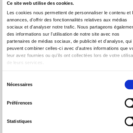
Ce site web utilise des cookies.
partie. Vous pouvez refuser les cookies, ou être
informé lorsqu'un site veut écrire un cookie en
Les cookies nous permettent de personnaliser le contenu et 
réglant les préférences de votre navigateur.
annonces, d'offrir des fonctionnalités relatives aux médias
sociaux et d'analyser notre trafic. Nous partageons égaleme
des informations sur l'utilisation de notre site avec nos
3/ Liens vers d’autres sites
partenaires de médias sociaux, de publicité et d'analyse, qui
peuvent combiner celles-ci avec d'autres informations que v
Ce site web contient des liens vers d'autres sites.
leur avez fournies ou qu'ils ont collectées lors de votre utilisa
L'accès à un site lié à notre site se fait aux risques et
de leurs services.
périls du visiteur ou de l'utilisateur et Orange ne
saurait être tenue pour responsable des dommages,
Sélection
erreurs ou omissions présentes sur ces sites.
Nécessaires
du
consentement
4/ Propriété intellectuelle
Préférences
L'accès au site vous confère un droit d'usage privé et
non exclusif de ce site. L'ensemble des éléments
Statistiques
édités sur ce site, incluant notamment les textes,
photographies, infographies, logos, marques...